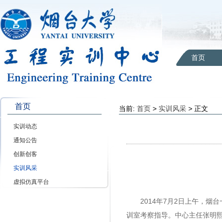
首页
首页
当前:
首页
>
实训风采
> 正文
实训动态
通知公告
创新创客
实训风采
虚拟仿真平台
2014
7
2
年
月
日
上午，烟台
训室考察指导。中心主任张明