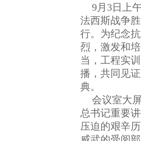
9
月
3
日上
法西斯战争胜
行。为纪念抗
烈，激发和培
当，工程实训
播，共同见证
典。
会议室大
总书记重要讲
压迫的艰辛历
威武的受阅部